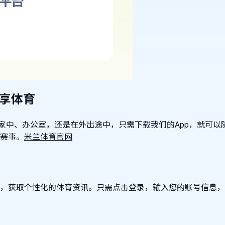
畅享体育
家中、办公室，还是在外出途中，只需下载我们的App，就可以
赛事。
米兰体育官网
，获取个性化的体育资讯。只需点击登录，输入您的账号信息，