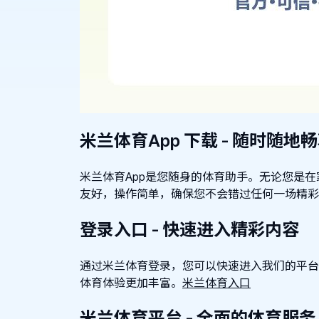
米兰体育App 下载 - 随时随地
米兰体育App是您随身的体育助手。无论您是在
友好，操作简单，确保您不会错过任何一场精彩
登录入口 - 快速进入精彩内容
通过米兰体育登录，您可以快速进入我们的平台
体育体验更加丰富。
米兰体育入口
米兰体育平台 - 全面的体育服务