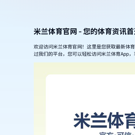
米兰体育官网 - 您的体育资讯首
欢迎访问米兰体育官网！这里是您获取最新体育
过我们的平台，您可以轻松访问米兰体育App