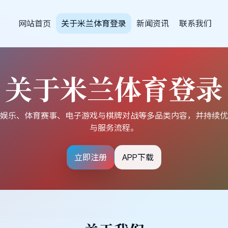
网站首页
关于米兰体育登录
新闻资讯
联系我们
关于米兰体育登录
娱乐、体育赛事、电子游戏与棋牌对战等多品类内容，并持续优
与服务流程。
立即注册
APP下载