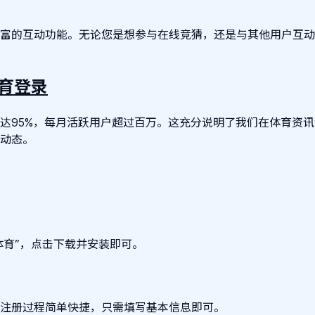
富的互动功能。无论您是想参与在线竞猜，还是与其他用户互动
育登录
达95%，每月活跃用户超过百万。这充分说明了我们在体育资
动态。
“米兰体育”，点击下载并安装即可。
注册过程简单快捷，只需填写基本信息即可。