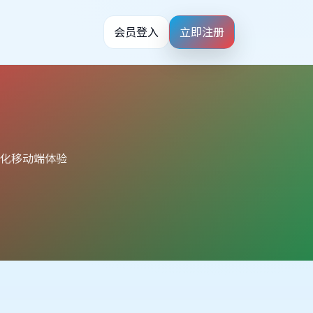
会员登入
立即注册
化移动端体验