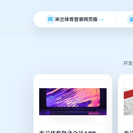
网
米兰体育登录网页版
››
开发
米兰体育登录全站APP
米