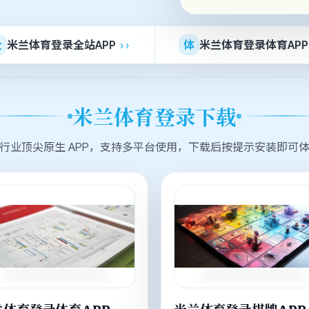
全
米兰体育登录全站APP
››
体
米兰体育登录体育APP
米兰体育登录下载
行业顶尖原生 APP，支持多平台使用，下载后按提示安装即可
兰体育登录体育APP
米兰体育登录棋牌APP