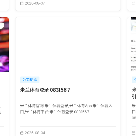
2026-08-07
公司动态
米兰体育登录 083156 7
米
入
米兰体育官网,米兰体育登录,米兰体育App,米兰体育入
米
动
口,米兰体育平台,米兰体育登录 083156 7
口
08
2026-08-04