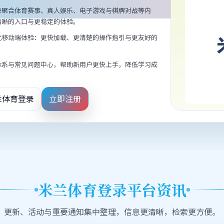
录聚合体育赛事、真人娱乐、电子游戏与棋牌对战等内
清晰的入口与更稳定的体验。
化移动端体验：更快加载、更清楚的操作指引与更友好的
体系与常见问题中心，帮助新用户更快上手，降低学习成
兰体育登录
立即注册
米兰体育登录平台资讯
更新、活动与重要通知集中整理，信息更清晰，检索更方便。