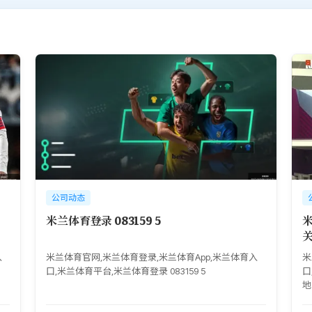
公司动态
米兰体育登录 083159 5
入
米兰体育官网,米兰体育登录,米兰体育App,米兰体育入
米
口,米兰体育平台,米兰体育登录 083159 5
口
地