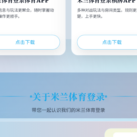
信息与玩法更聚合，随时掌握动
多种对战玩法与房间类型，规则更
操作更顺手。
楚，上手更快。
点击下载
点击下载
关于米兰体育登录
带您一起认识我们的米兰体育登录
介